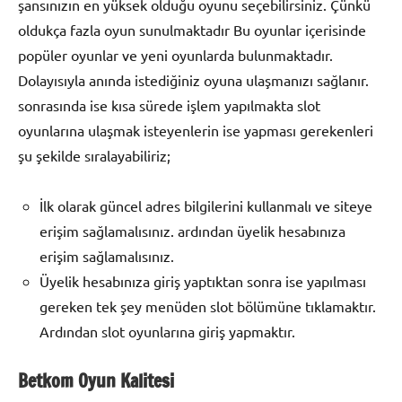
şansınızın en yüksek olduğu oyunu seçebilirsiniz. Çünkü
oldukça fazla oyun sunulmaktadır Bu oyunlar içerisinde
popüler oyunlar ve yeni oyunlarda bulunmaktadır.
Dolayısıyla anında istediğiniz oyuna ulaşmanızı sağlanır.
sonrasında ise kısa sürede işlem yapılmakta slot
oyunlarına ulaşmak isteyenlerin ise yapması gerekenleri
şu şekilde sıralayabiliriz;
İlk olarak güncel adres bilgilerini kullanmalı ve siteye
erişim sağlamalısınız. ardından üyelik hesabınıza
erişim sağlamalısınız.
Üyelik hesabınıza giriş yaptıktan sonra ise yapılması
gereken tek şey menüden slot bölümüne tıklamaktır.
Ardından slot oyunlarına giriş yapmaktır.
Betkom Oyun Kalitesi