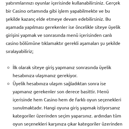
yatırımlarınızı oyunlar içerisinde kullanabilirsiniz. Gerçek
bir Casino ortamında gibi işlem yapabilmekte ve bu
şekilde kazanç elde etmeye devam edebilirsiniz. Bu
aşamada yapılması gerekenler ise öncelikle siteye üyelik
girişini yapmak ve sonrasında menü içerisinden canlı
casino bölümüne tıklamaktır gerekli aşamaları şu şekilde
sıralayabiliriz;
İlk olarak siteye giriş yapmanız sonrasında üyelik
hesabınıza ulaşmanız gerekiyor.
Üyelik hesabınıza ulaşım sağladıktan sonra ise
yapmanız gerekenler son derece basittir. Menü
içerisinde hem Casino hem de farklı oyun seçenekleri
sunulmaktadır. Hangi oyuna giriş yapmak istiyorsanız
kategoriler üzerinden seçim yaparsınız. ardından tüm
oyun seçenekleri karşınıza çıkar kategoriler üzerinden