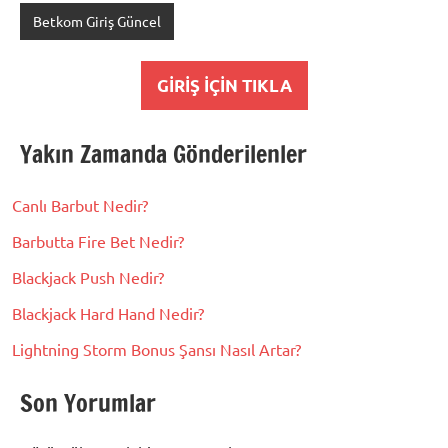
Betkom Giriş Güncel
GİRİŞ İÇİN TIKLA
Yakın Zamanda Gönderilenler
Canlı Barbut Nedir?
Barbutta Fire Bet Nedir?
Blackjack Push Nedir?
Blackjack Hard Hand Nedir?
Lightning Storm Bonus Şansı Nasıl Artar?
Son Yorumlar