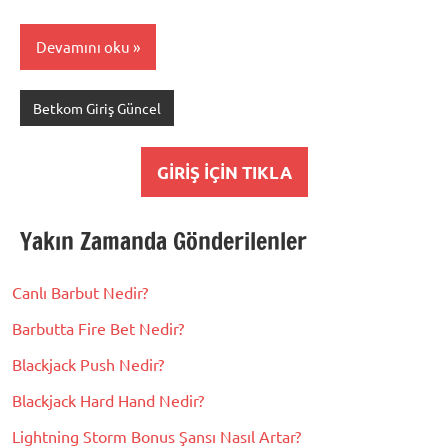
Devamını oku
Betkom Giriş Güncel
GİRİŞ İÇİN TIKLA
Yakın Zamanda Gönderilenler
Canlı Barbut Nedir?
Barbutta Fire Bet Nedir?
Blackjack Push Nedir?
Blackjack Hard Hand Nedir?
Lightning Storm Bonus Şansı Nasıl Artar?