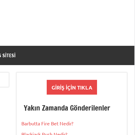
 SITESI
GİRİŞ İÇİN TIKLA
Yakın Zamanda Gönderilenler
Barbutta Fire Bet Nedir?
Blackjack Push Nedir?