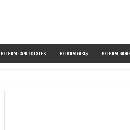
BETKOM CANLI DESTEK
BETKOM GIRIŞ
BETKOM BAHIS