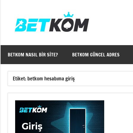
İçeriğe
geç
Betkom
Betkom
Yeni
Giriş
BETKOM NASIL BIR SITE?
BETKOM GÜNCEL ADRES
Etiket:
betkom hesabıma giriş