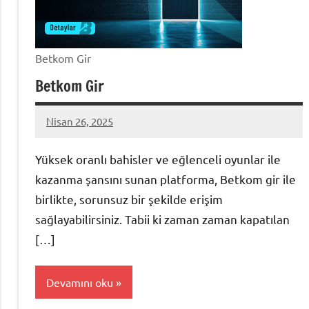
Betkom Gir
Betkom Gir
Nisan 26, 2025
Betkom
Yorum
Yeni
yapılmamış
Yüksek oranlı bahisler ve eğlenceli oyunlar ile
Giriş
kazanma şansını sunan platforma, Betkom gir ile
birlikte, sorunsuz bir şekilde erişim
sağlayabilirsiniz. Tabii ki zaman zaman kapatılan
[…]
Devamını oku