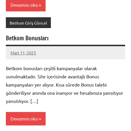
Devamını oku
Betkom Giriş Güncel
Betkom Bonusları
Mart 11, 2023
Betkom
Yorum
Yeni
yapılmamış
Betkom bonusları çeşitli kampanyalar olarak
Giriş
sunulmaktadır. Site içerisinde avantajlı Bonus
kampanyaları yer alıyor. Kısa sürede Bonus talebi
gönderiliyor anında ona inanıyor ve hesabınıza yansıtıyor
yansıtılıyor. […]
Devamını oku