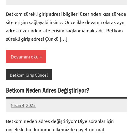
Betkom
Yorum
Yeni
yapılmamış
Betkom sürekli giriş adresi bilgileri üzerinden kısa sürede
Giriş
site erişim sağlayabilirsiniz. Öncelikle devamlı olarak aynı
adresi üzerinden site erişim sağlanmamaktadır. Betkom
sürekli giriş adresi Çünkü […]
Devamını oku
Betkom Giriş Güncel
Betkom Neden Adres Değiştiriyor?
Nisan 4, 2023
Betkom
Yorum
Yeni
yapılmamış
Betkom neden adres değiştiriyor? Diye soranlar için
Giriş
öncelikle bu durumun ülkemizde gayet normal