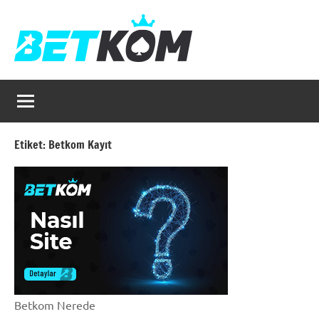
İçeriğe
geç
Betkom
Betkom
Yeni
Giriş
Etiket:
Betkom Kayıt
Betkom Nerede