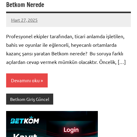
Betkom Nerede
Mart 27, 2025
Betkom
Yorum
Yeni
yapılmamış
Profesyonel ekipler tarafından, ticari anlamda işletilen,
Giriş
bahis ve oyunlar ile eğlenceli, heyecanlı ortamlarda
kazanç şansı yaratan Betkom nerede? Bu soruya farklı
açılardan cevap vermek mümkün olacaktır. Öncelik, […]
Devamını oku
Betkom Giriş Güncel