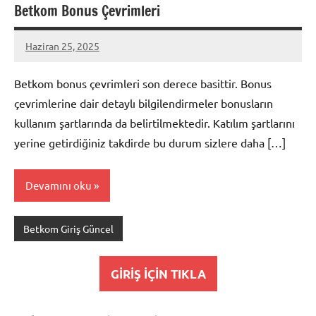
Betkom Bonus Çevrimleri
Haziran 25, 2025
Betkom
Yorum
Yeni
yapılmamış
Betkom bonus çevrimleri son derece basittir. Bonus
Giriş
çevrimlerine dair detaylı bilgilendirmeler bonusların
kullanım şartlarında da belirtilmektedir. Katılım şartlarını
yerine getirdiğiniz takdirde bu durum sizlere daha […]
Devamını oku
Betkom Giriş Güncel
GİRİŞ İÇİN TIKLA