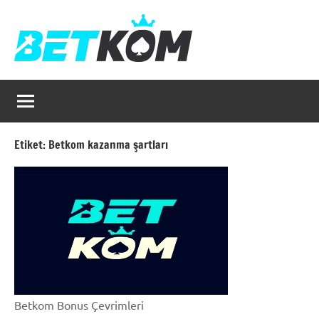
İçeriğe
geç
Betkom
Betkom
Yeni
Giriş
Etiket:
Betkom kazanma şartları
Betkom Bonus Çevrimleri