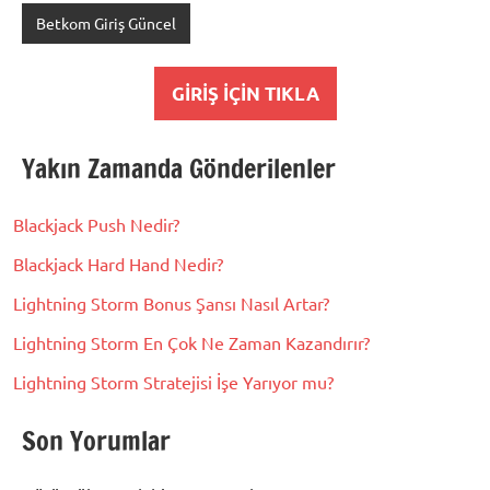
Betkom Giriş Güncel
GİRİŞ İÇİN TIKLA
Yakın Zamanda Gönderilenler
Blackjack Push Nedir?
Blackjack Hard Hand Nedir?
Lightning Storm Bonus Şansı Nasıl Artar?
Lightning Storm En Çok Ne Zaman Kazandırır?
Lightning Storm Stratejisi İşe Yarıyor mu?
Son Yorumlar