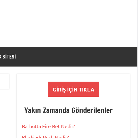
 SITESI
GİRİŞ İÇİN TIKLA
Yakın Zamanda Gönderilenler
Barbutta Fire Bet Nedir?
Blackjack Push Nedir?