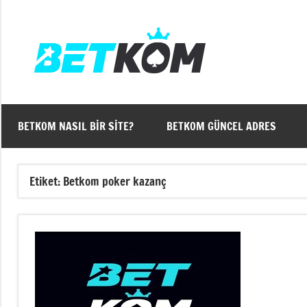
İçeriğe
geç
Betkom
Betkom
Yeni
Giriş
BETKOM NASIL BIR SITE?
BETKOM GÜNCEL ADRES
Etiket:
Betkom poker kazanç