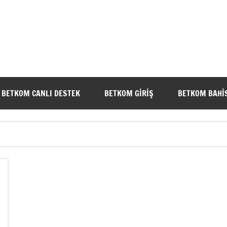
BETKOM CANLI DESTEK
BETKOM GIRIŞ
BETKOM BAHIS