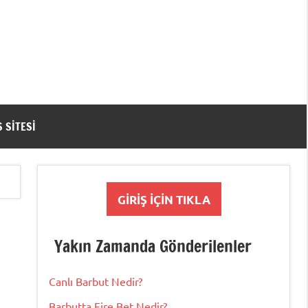
 SITESI
GİRİŞ İÇİN TIKLA
Yakın Zamanda Gönderilenler
Canlı Barbut Nedir?
Barbutta Fire Bet Nedir?