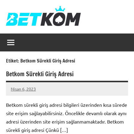
İçeriğe
geç
Betkom
Betkom
Yeni
Giriş
Etiket:
Betkom Sürekli Giriş Adresi
Betkom Sürekli Giriş Adresi
Nisan 6, 2023
Betkom
Yorum
Yeni
yapılmamış
Betkom sürekli giriş adresi bilgileri üzerinden kısa sürede
Giriş
site erişim sağlayabilirsiniz. Öncelikle devamlı olarak aynı
adresi üzerinden site erişim sağlanmamaktadır. Betkom
sürekli giriş adresi Çünkü […]