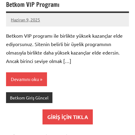
Betkom VIP Programı
Haziran 9, 2025
Betkom
Yorum
Yeni
yapılmamış
Betkom VIP programı ile birlikte yüksek kazançlar elde
Giriş
ediyorsunuz. Sitenin belirli bir üyelik programının
olmasıyla birlikte daha yüksek kazançlar elde edersin.
Ancak birinci seviye olmak […]
Devamını oku
Betkom Giriş Güncel
GİRİŞ İÇİN TIKLA