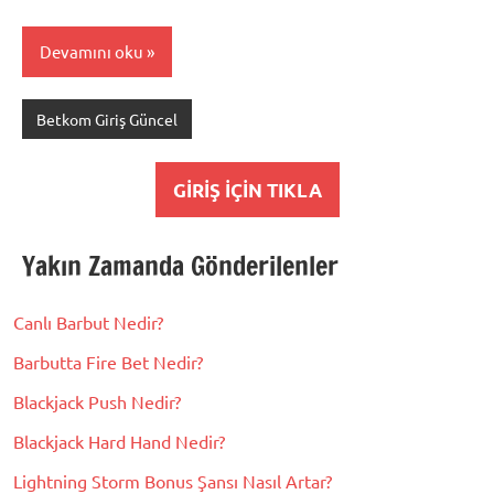
Devamını oku
Betkom Giriş Güncel
GİRİŞ İÇİN TIKLA
Yakın Zamanda Gönderilenler
Canlı Barbut Nedir?
Barbutta Fire Bet Nedir?
Blackjack Push Nedir?
Blackjack Hard Hand Nedir?
Lightning Storm Bonus Şansı Nasıl Artar?