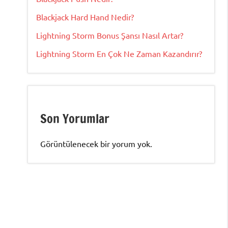
Blackjack Hard Hand Nedir?
Lightning Storm Bonus Şansı Nasıl Artar?
Lightning Storm En Çok Ne Zaman Kazandırır?
Son Yorumlar
Görüntülenecek bir yorum yok.