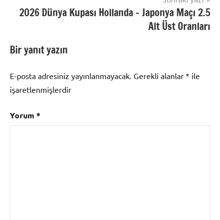
2026 Dünya Kupası Hollanda – Japonya Maçı 2.5
Alt Üst Oranları
Bir yanıt yazın
E-posta adresiniz yayınlanmayacak.
Gerekli alanlar
*
ile
işaretlenmişlerdir
Yorum
*