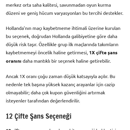
merkez orta saha kalitesi, savunmadan oyun kurma
düzeni ve geniş hücum varyasyonları bu tercihi destekler.
Hollanda’nın maçı kaybetmeme ihtimali üzerine kurulan
bu seçenek, doğrudan Hollanda galibiyetine göre daha
düşük risk taşır. Özellikle grup ilk maçlarında takımların
kaybetmemeyi öncelik haline getirmesi,
1X çifte şans
oranını
daha mantıklı bir seçenek haline getirebilir.
Ancak 1X oranı çoğu zaman düşük katsayıyla açılır. Bu
nedenle tek başına yüksek kazanç arayanlar için cazip
olmayabilir; daha çok kupon güvenliğini artırmak
isteyenler tarafından değerlendirilir.
12 Çifte Şans Seçeneği