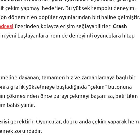
akit çekim yapmayı hedefler. Bu yüksek tempolu deneyim,
on dönemin en popüler oyunlarından biri haline gelmiştir
üzerinden kolayca erişim sağlayabilirler.
adresi
Crash
 hem yeni başlayanlara hem de deneyimli oyunculara hitap
 temeline dayanan, tamamen hız ve zamanlamaya bağlı bir
 sonra grafik yükselmeye başladığında “çekim” butonuna
iğin çökmesinden önce parayı çekmeyi başarırsa, belirtilen
üm bahis yanar.
gerektirir. Oyuncular, doğru anda çekim yaparak hem
risi
lemek zorundadır.