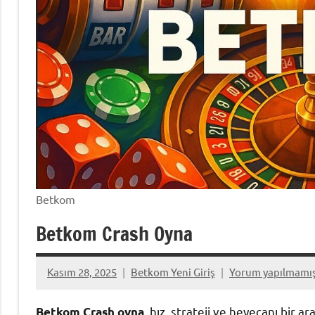
Betkom
Betkom Crash Oyna
Kasım 28, 2025
Betkom Yeni Giriş
Yorum yapılmamı
, hız, strateji ve heyecanı bir
Betkom Crash oyna