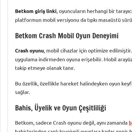
, oyuncuların herhangi bir taray
Betkom giriş linki
platformun mobil versiyonu da tıpkı masaüstü sürüm 
Betkom Crash Mobil Oyun Deneyimi
, mobil cihazlar için optimize edilmişt
Crash oyunu
uygulama indirmeden oyuna erişebilir. Mobil arayüz, 
takip etmeye olanak tanır.
Bu özellik, özellikle hareket halindeyken oyun keyfi
sağlar.
Bahis, Üyelik ve Oyun Çeşitliliği
Betkom, sadece Crash oyunu değil, aynı zamanda
b
bahislerinden canlı krupiyeli oyunlara kadar geniş b