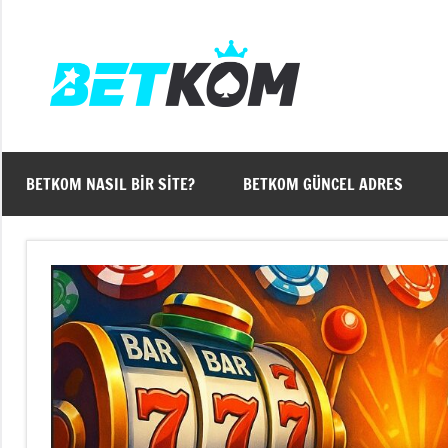
İçeriğe
geç
Betkom
Betkom
Yeni
Giriş
BETKOM NASIL BIR SITE?
BETKOM GÜNCEL ADRES