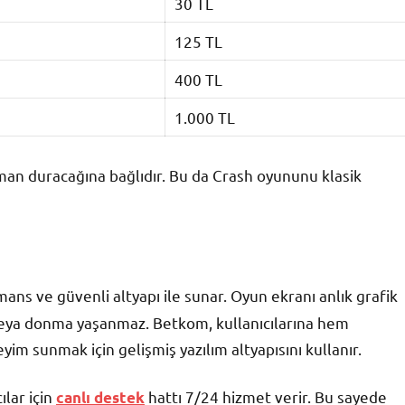
30 TL
125 TL
400 TL
1.000 TL
n duracağına bağlıdır. Bu da Crash oyununu klasik
ns ve güvenli altyapı ile sunar. Oyun ekranı anlık grafik
 veya donma yaşanmaz. Betkom, kullanıcılarına hem
 sunmak için gelişmiş yazılım altyapısını kullanır.
ılar için
hattı 7/24 hizmet verir. Bu sayede
canlı destek