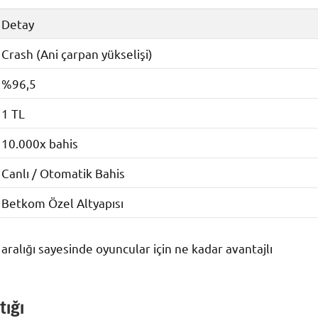
Detay
Crash (Ani çarpan yükselişi)
%96,5
1 TL
10.000x bahis
Canlı / Otomatik Bahis
Betkom Özel Altyapısı
ralığı sayesinde oyuncular için ne kadar avantajlı
tığı