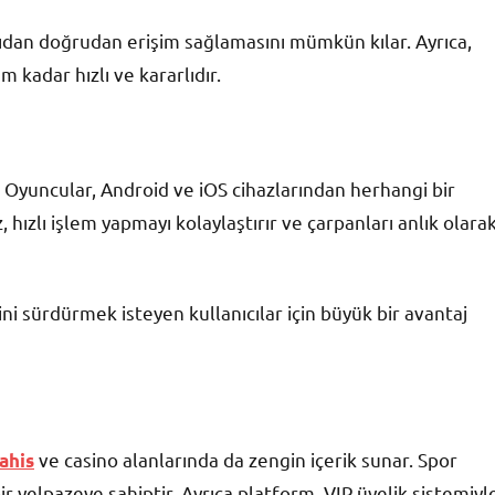
ıcıdan doğrudan erişim sağlamasını mümkün kılar. Ayrıca,
kadar hızlı ve kararlıdır.
ir. Oyuncular, Android ve iOS cihazlarından herhangi bir
hızlı işlem yapmayı kolaylaştırır ve çarpanları anlık olara
ni sürdürmek isteyen kullanıcılar için büyük bir avantaj
ve casino alanlarında da zengin içerik sunar. Spor
ahis
ir yelpazeye sahiptir. Ayrıca platform, VIP üyelik sistemiyl