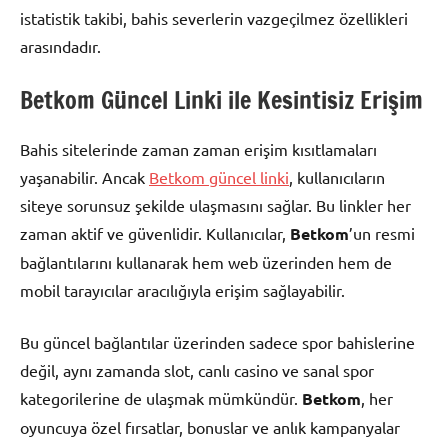
istatistik takibi, bahis severlerin vazgeçilmez özellikleri
arasındadır.
Betkom Güncel Linki ile Kesintisiz Erişim
Bahis sitelerinde zaman zaman erişim kısıtlamaları
yaşanabilir. Ancak
Betkom güncel linki
, kullanıcıların
siteye sorunsuz şekilde ulaşmasını sağlar. Bu linkler her
zaman aktif ve güvenlidir. Kullanıcılar,
Betkom
’un resmi
bağlantılarını kullanarak hem web üzerinden hem de
mobil tarayıcılar aracılığıyla erişim sağlayabilir.
Bu güncel bağlantılar üzerinden sadece spor bahislerine
değil, aynı zamanda slot, canlı casino ve sanal spor
kategorilerine de ulaşmak mümkündür.
Betkom
, her
oyuncuya özel fırsatlar, bonuslar ve anlık kampanyalar