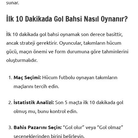
sunar.
İlk 10 Dakikada Gol Bahsi Nasıl Oynanır?
İlk 10 dakikada gol bahsi oynamak son derece basittir,
ancak strateji gerektirir. Oyuncular, takımların hücum
gücü, maçın önemi ve form durumuna göre tahminlerini
oluşturmalıdır.
Maç Seçimi:
Hücum futbolu oynayan takımların
maçlarını tercih edin.
İstatistik Analizi:
Son 5 maçta ilk 10 dakikada gol
olmuş mu, bunu kontrol edin.
Bahis Pazarını Seçin:
“Gol olur” veya “Gol olmaz”
seçeneklerinden birini belirleyin.