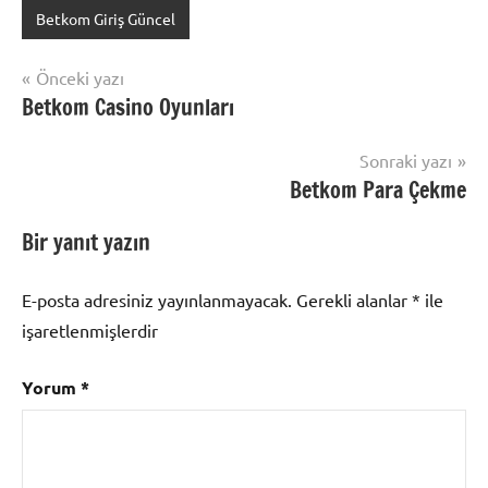
Betkom Giriş Güncel
Yazı
Önceki yazı
Betkom Casino Oyunları
gezinmesi
Sonraki yazı
Betkom Para Çekme
Bir yanıt yazın
E-posta adresiniz yayınlanmayacak.
Gerekli alanlar
*
ile
işaretlenmişlerdir
Yorum
*