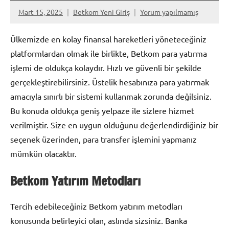
Mart 15, 2025
Betkom Yeni Giriş
Yorum yapılmamış
Ülkemizde en kolay finansal hareketleri yöneteceğiniz
platformlardan olmak ile birlikte, Betkom para yatırma
işlemi de oldukça kolaydır. Hızlı ve güvenli bir şekilde
gerçekleştirebilirsiniz. Üstelik hesabınıza para yatırmak
amacıyla sınırlı bir sistemi kullanmak zorunda değilsiniz.
Bu konuda oldukça geniş yelpaze ile sizlere hizmet
verilmiştir. Size en uygun olduğunu değerlendirdiğiniz bir
seçenek üzerinden, para transfer işlemini yapmanız
mümkün olacaktır.
Betkom Yatırım Metodları
Tercih edebileceğiniz Betkom yatırım metodları
konusunda belirleyici olan, aslında sizsiniz. Banka