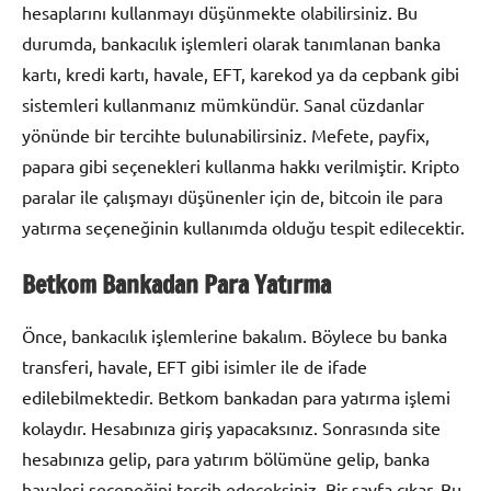
hesaplarını kullanmayı düşünmekte olabilirsiniz. Bu
durumda, bankacılık işlemleri olarak tanımlanan banka
kartı, kredi kartı, havale, EFT, karekod ya da cepbank gibi
sistemleri kullanmanız mümkündür. Sanal cüzdanlar
yönünde bir tercihte bulunabilirsiniz. Mefete, payfix,
papara gibi seçenekleri kullanma hakkı verilmiştir. Kripto
paralar ile çalışmayı düşünenler için de, bitcoin ile para
yatırma seçeneğinin kullanımda olduğu tespit edilecektir.
Betkom Bankadan Para Yatırma
Önce, bankacılık işlemlerine bakalım. Böylece bu banka
transferi, havale, EFT gibi isimler ile de ifade
edilebilmektedir. Betkom bankadan para yatırma işlemi
kolaydır. Hesabınıza giriş yapacaksınız. Sonrasında site
hesabınıza gelip, para yatırım bölümüne gelip, banka
havalesi seçeneğini tercih edeceksiniz. Bir sayfa çıkar. Bu